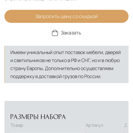
Запросить цену со скидкой
Заказать
Имеем уникальный опыт поставок мебели, дверей
и светильников не только в РФ и СНГ, но и в любую
страну Европы. Дополнительно осуществляем
поддержку в доставкой грузов по России.
РАЗМЕРЫ НАБОРА
Товар
Артикул
Дли