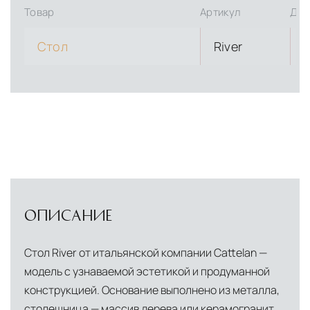
Товар
Артикул
Дли
Стол
River
ОПИСАНИЕ
Стол River от итальянской компании Cattelan —
модель с узнаваемой эстетикой и продуманной
конструкцией. Основание выполнено из металла,
столешница — массив дерева или керамогранит.