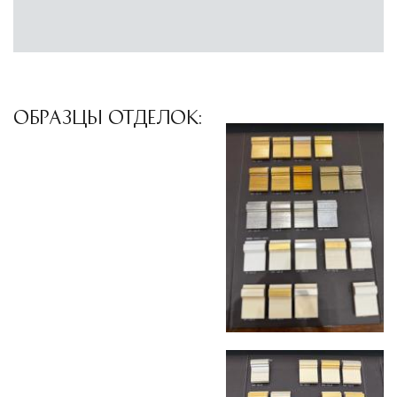
специального оборудования и техники
Подъём на этажи
— доставка мебели и
дверных блоков в квартиры и офисы с
использованием лифтов или монтажных
ОБРАЗЦЫ ОТДЕЛОК:
средств
Распаковка и расстановка
— специалисты
распаковывают товар и устанавливают его в
указанное место
Вывоз упаковочного материала
— полная
очистка помещения от тары и упаковки
Гарантийная проверка
— осмотр товара на
предмет повреждений и дефектов при
доставке
Сроки доставки
Стандартная доставка по