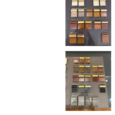
Москве осуществляется в течение 3-5 рабочих
дней. Для Московской области сроки зависят
от удалённости объекта и варьируются от 5 до
10 рабочих дней. Возможна срочная доставка
при наличии свободных логистических
ресурсов.
Управление логистикой и контроль
качества
Каждый заказ отслеживается в режиме
реального времени через систему GPS-
мониторинга. Наша команда логистических
специалистов с опытом работы в
международной доставке обеспечивает
полную сохранность груза, соблюдение
температурного режима и защиту от
механических повреждений на всех этапах