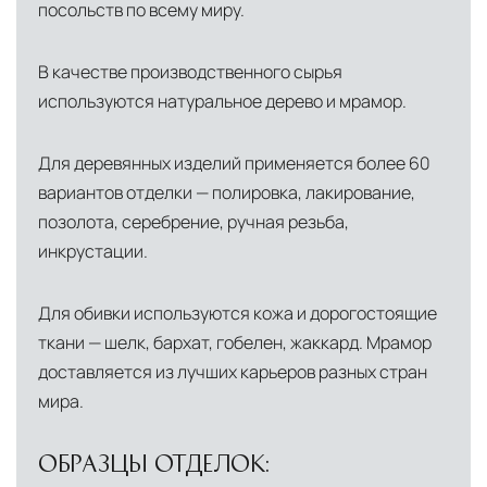
посольств по всему миру.
США
— центр доставки для
североамериканского сегмента
В качестве производственного сырья
Другие страны Европы
— расширенная
используются натуральное дерево и мрамор.
сеть партнёрских складов
Для деревянных изделий применяется более 60
Условия доставки по Москве и Московской
вариантов отделки — полировка, лакирование,
области
позолота, серебрение, ручная резьба,
Для клиентов Москвы и МО предусмотрены
инкрустации.
следующие услуги:
Доставка до адреса
— транспортировка
Для обивки используются кожа и дорогостоящие
ткани — шелк, бархат, гобелен, жаккард. Мрамор
товара от нашего склада непосредственно к
доставляется из лучших карьеров разных стран
месту назначения с соблюдением сроков
мира.
Профессиональная выгрузка
—
квалифицированные грузчики
ОБРАЗЦЫ ОТДЕЛОК:
осуществляют разгрузку с применением