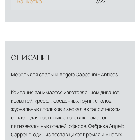
Банкетка
3221
инфраструктуры позволяет сократить сроки
доставки и обеспечить полный контроль над
сохранностью продукции.
Глобальная сеть распределительных
центров
Помимо Москвы, мы располагаем
ОПИСАНИЕ
логистическими узлами в ключевых
международных хабах:
Мебель для спальни Angelo Cappellini - Antibes
Дубай, ОАЭ
— региональный центр для
Компания занимается изготовлением диванов,
Ближнего Востока и Азии
кроватей, кресел, обеденных групп, столов,
Кипр
— распределительная база для
журнальных столиков и зеркал в классическом
Средиземноморского региона
стиле — для гостиных, столовых, номеров
Лондон, Великобритания
—
пятизвездочных отелей, офисов. Фабрика Angelo
Cappellini один из поставщиков Кремля и многих
логистический хаб для европейского рынка