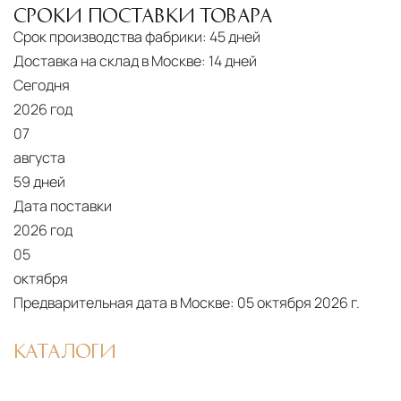
маршрута.
СРОКИ ПОСТАВКИ ТОВАРА
Срок производства фабрики:
45 дней
Страхование груза
Все международные
Доставка на склад в Москве:
14 дней
поставки застрахованы в соответствии с
Сегодня
международными стандартами. Клиенты могут
2026 год
выбрать дополнительное страхование для
07
критичных партий товара.
августа
59 дней
Дата поставки
2026 год
05
октября
Предварительная дата в Москве:
05 октября 2026 г.
КАТАЛОГИ