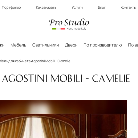
Портфолио
Как заказать
Услуги
Блог
Контакты
ки
Мебель
Светильники
Двери
По производителю
По в
бель для кабинета Agostini Mobili - Camelie
AGOSTINI MOBILI - CAMELIE