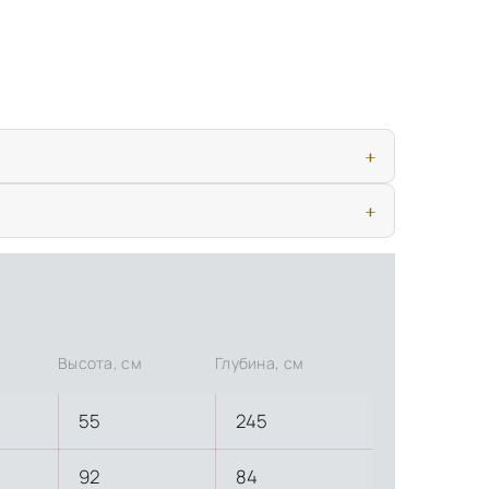
ью, дверными конструкциями и осветительными приборами. Это
иматических условиях. Наличие собственной инфраструктуры
Высота, см
Глубина, см
55
245
92
84