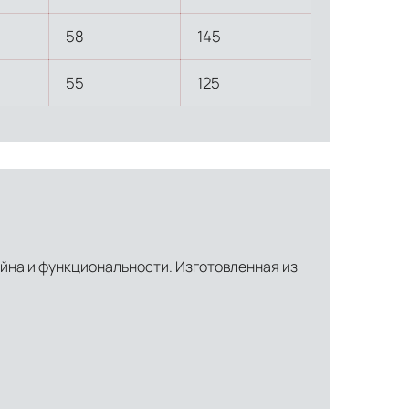
58
145
55
125
зайна и функциональности. Изготовленная из
ти объекта и варьируются от 5 до 10 рабочих дней. Возможна
манда логистических специалистов с опытом работы в
 всех этапах маршрута.
льное страхование для критичных партий товара.