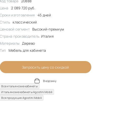
Код товара
20888
Цена
2 089 720 руб.
Сроки изготовления
45 дней
Стиль
классический
Ценовой сегмент
Высокий-премиум
Страна производитель
Италия
Материалы
Дерево
Тип
Мебель для кабинета
Запросить цену со скидкой
В корзину
Все итальянские кабинеты
Итальянские кабинеты Agostini Mobili
Вся продукция Agostini Mobili