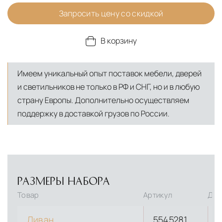
Запросить цену со скидкой
В корзину
Имеем уникальный опыт поставок мебели, дверей
и светильников не только в РФ и СНГ, но и в любую
страну Европы. Дополнительно осуществляем
поддержку в доставкой грузов по России.
РАЗМЕРЫ НАБОРА
Товар
Артикул
Дли
Диван
5545281