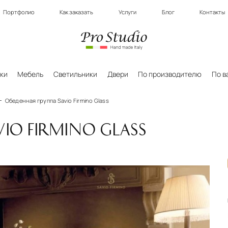
Портфолио
Как заказать
Услуги
Блог
Контакты
ки
Мебель
Светильники
Двери
По производителю
По в
Обеденная группа Savio Firmino Glass
IO FIRMINO GLASS