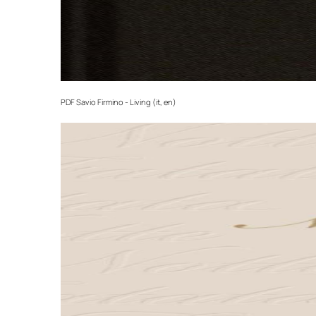
PDF
Savio Firmino - Living (it, en)‎