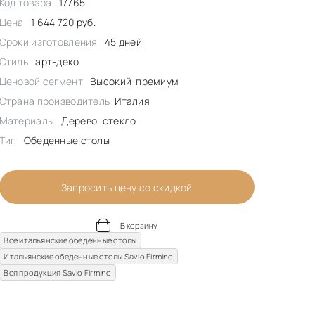
Код товара
17765
Цена
1 644 720 руб.
Сроки изготовления
45 дней
Стиль
арт-деко
Ценовой сегмент
Высокий-премиум
Страна производитель
Италия
Материалы
Дерево, стекло
Тип
Обеденные столы
Запросить цену со скидкой
В корзину
Все итальянские обеденные столы
Итальянские обеденные столы Savio Firmino
Вся продукция Savio Firmino