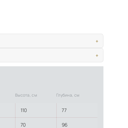
ью, дверными конструкциями и осветительными приборами. Это
иматических условиях. Наличие собственной инфраструктуры
Высота, см
Глубина, см
110
77
70
96