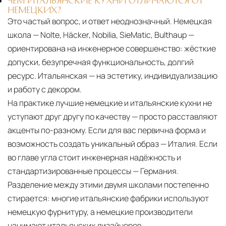
ЧЕМ ИТАЛЬЯНСКИЕ КУХНИ ОТЛИЧАЮТСЯ ОТ
НЕМЕЦКИХ?
Это частый вопрос, и ответ неоднозначный. Немецкая
школа — Nolte, Häcker, Nobilia, SieMatic, Bulthaup —
ориентирована на инженерное совершенство: жёсткие
допуски, безупречная функциональность, долгий
ресурс. Итальянская — на эстетику, индивидуализацию
и работу с декором.
На практике лучшие немецкие и итальянские кухни не
уступают друг другу по качеству — просто расставляют
акценты по-разному. Если для вас первична форма и
возможность создать уникальный образ — Италия. Если
во главе угла стоит инженерная надёжность и
стандартизированные процессы — Германия.
Разделение между этими двумя школами постепенно
стирается: многие итальянские фабрики используют
немецкую фурнитуру, а немецкие производители
нанимают итальянских дизайнеров.