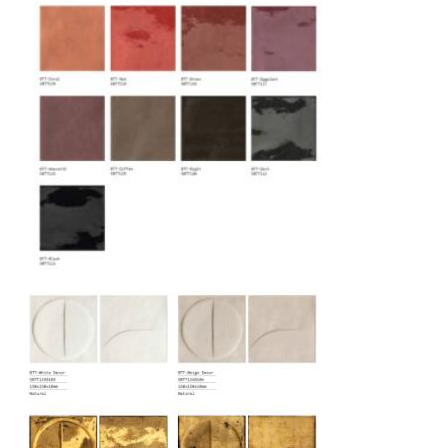
специального оборудования и техники
Подъём на этажи
— доставка мебели и
дверных блоков в квартиры и офисы с
использованием лифтов или монтажных
средств
Распаковка и расстановка
— специалисты
распаковывают товар и устанавливают его в
указанное место
Вывоз упаковочного материала
— полная
очистка помещения от тары и упаковки
Гарантийная проверка
— осмотр товара на
предмет повреждений и дефектов при
доставке
Сроки доставки
Стандартная доставка по