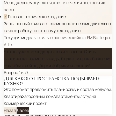
Менеджеры смогут дать ответ в течении нескольких
часов.
✓
Готовое техническое задание
Заполненный квиз даст возможность незамедлительно
начать работу по готовому тех заданию.
Текущая модель:
стиль «классический» от FM Bottega d
Arte.
Что получает менеджер
готовые вводные
Стиль,
планировка, размер, фасады, бюджет и срок обращения
— для быстрой подборки фабрик и коллекций.
Вопрос 1 из 7
ДЛЯ КАКОГО ПРОСТРАНСТВА ПОДБИРАЕТЕ
КУХНЮ?
Это поможет предложить планировку и состав модулей.
Квартира
Загородный дом
Апартаменты / студия
Коммерческий проект
Назад
Далее