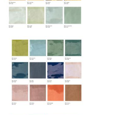
США
— центр доставки для
североамериканского сегмента
Другие страны Европы
— расширенная
сеть партнёрских складов
Условия доставки по Москве и Московской
области
Для клиентов Москвы и МО предусмотрены
следующие услуги:
Доставка до адреса
— транспортировка
товара от нашего склада непосредственно к
месту назначения с соблюдением сроков
Профессиональная выгрузка
—
квалифицированные грузчики
осуществляют разгрузку с применением