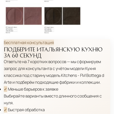
маршрута.
Страхование груза
Все международные
поставки застрахованы в соответствии с
международными стандартами. Клиенты могут
выбрать дополнительное страхование для
Бесплатная консультация
критичных партий товара.
ПОДБЕРИТЕ ИТАЛЬЯНСКУЮ КУХНЮ
ЗА 60 СЕКУНД
Ответьте на 7 коротких вопросов — мы сформируем
запрос для консультанта с учётом модели
Кухня
классика под старину модель Kitchens - FM Bottega d
Arte
и подберём подходящие фабрики и коллекции.
✓
Меньше барьеров к заявке
Выбирайте варианты вместо длинного сообщения с
нуля.
✓
Быстрая обработка