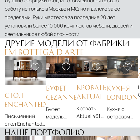
Лучшие сборщики всегда готовы выполнить свою
работу не только в Москве и МО, но и далеко за ее
пределами. Руки мастеров за последние 20 лет
установили более 10 000 комплектов мебели, дверей и
светильников любой сложности.
ДРУГИЕ МОДЕЛИ ОТ ФАБРИКИ
FM BOTTEGA D ARTE
КРОВАТЬ
БУФЕТ
КУХНЯ
СТОЛ
AKTUAL
CEZANNE
LONDON
ENCHANTED
Кровать
Буфет
Кухня с
Aktual 461
Письменный
модель
островом
от фабрики
стол Enchanted
Cezanne
London от
FM Bottega
603 от фабрики
600 от
НАШЕ ПОРТФОЛИО
FM Bottega
d Arte
FM Bottega d
фабрики FM
d'Arte