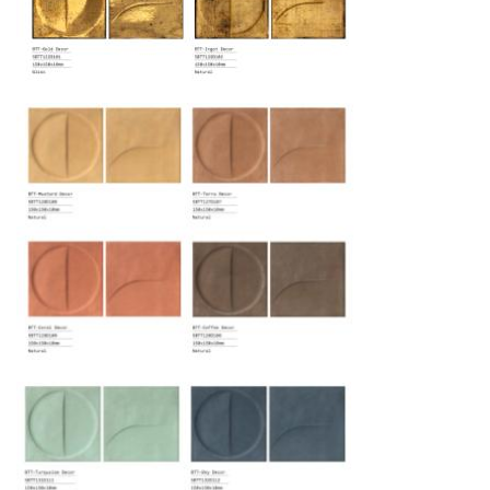
Москве осуществляется в течение 3-5 рабочих
дней. Для Московской области сроки зависят
от удалённости объекта и варьируются от 5 до
10 рабочих дней. Возможна срочная доставка
при наличии свободных логистических
ресурсов.
Управление логистикой и контроль
качества
Каждый заказ отслеживается в режиме
реального времени через систему GPS-
мониторинга. Наша команда логистических
специалистов с опытом работы в
международной доставке обеспечивает
полную сохранность груза, соблюдение
температурного режима и защиту от
механических повреждений на всех этапах