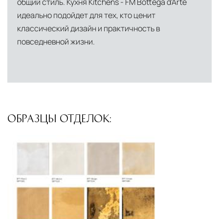
общий стиль. Кухня Kitchens - FM Bottega d'Arte
инфраструктуры позволяет сократить сроки
идеально подойдет для тех, кто ценит
доставки и обеспечить полный контроль над
классический дизайн и практичность в
сохранностью продукции.
повседневной жизни.
Глобальная сеть распределительных
центров
Помимо Москвы, мы располагаем
логистическими узлами в ключевых
международных хабах:
ОБРАЗЦЫ ОТДЕЛОК:
Дубай, ОАЭ
— региональный центр для
Ближнего Востока и Азии
Кипр
— распределительная база для
Средиземноморского региона
Лондон, Великобритания
—
логистический хаб для европейского рынка