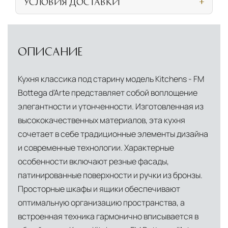
УСЛОВИЯ ДОСТАВКИ
личном посещении нашего салона
СОБСТВЕННАЯ ЛОГИСТИЧЕСКАЯ СЕТЬ И
Безналичная оплата по счёту для
УСЛОВИЯ ДОСТАВКИ
физических и юридических лиц
Прямая доставка из Европы
Наша компания
ОПИСАНИЕ
Дистанционная оплата по QR-коду через
владеет собственной логистической базой в
мобильное приложение банка
Италии, откуда осуществляется прямое
Кухня классика под старину модель Kitchens - FM
снабжение мебелью, дверными конструкциями
Индивидуальные условия для крупных
Bottega d'Arte представляет собой воплощение
и осветительными приборами. Это позволяет
проектов, включая оплату по банковской
элегантности и утонченности. Изготовленная из
нам гарантировать качество товара на всех
гарантии
высококачественных материалов, эта кухня
этапах транспортировки и исключить
сочетает в себе традиционные элементы дизайна
посредников.
и современные технологии. Характерные
особенности включают резные фасады,
Собственные складские комплексы
Мы
патинированные поверхности и ручки из бронзы.
располагаем принадлежащими нам
Просторные шкафы и ящики обеспечивают
складскими объектами в Москве, где хранятся
оптимальную организацию пространства, а
товары в надлежащих климатических
встроенная техника гармонично вписывается в
условиях. Наличие собственной