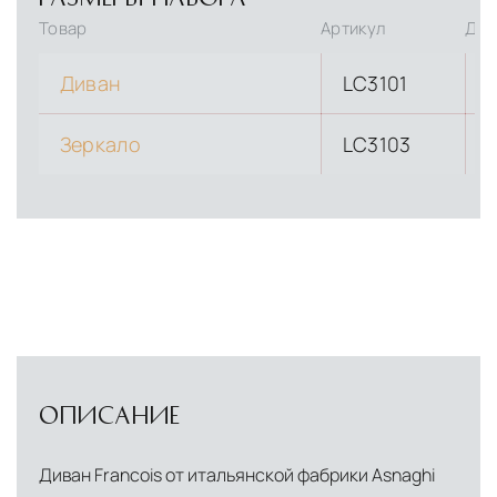
Товар
Артикул
Дли
Диван
LC3101
Зеркало
LC3103
ОПИСАНИЕ
Диван Francois от итальянской фабрики Asnaghi