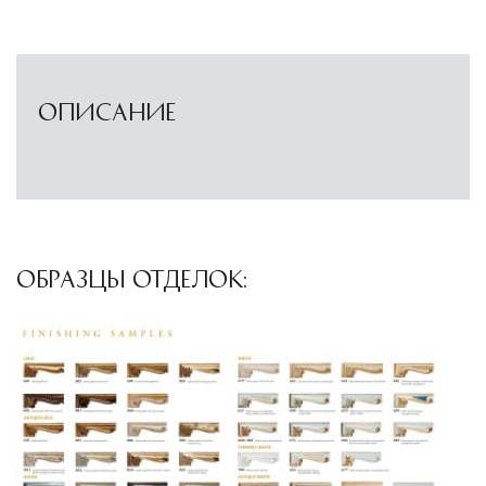
доставки и обеспечить полный контроль над
сохранностью продукции.
Глобальная сеть распределительных
ОПИСАНИЕ
центров
Помимо Москвы, мы располагаем
логистическими узлами в ключевых
международных хабах:
Дубай, ОАЭ
— региональный центр для
ОБРАЗЦЫ ОТДЕЛОК:
Ближнего Востока и Азии
Кипр
— распределительная база для
Средиземноморского региона
Лондон, Великобритания
—
логистический хаб для европейского рынка
США
— центр доставки для