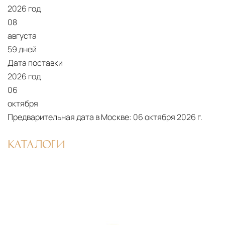
2026 год
Подъём на этажи
— доставка мебели и
08
дверных блоков в квартиры и офисы с
августа
использованием лифтов или монтажных
59 дней
средств
Дата поставки
Распаковка и расстановка
— специалисты
2026 год
распаковывают товар и устанавливают его в
06
указанное место
октября
Предварительная дата в Москве:
06 октября 2026 г.
Вывоз упаковочного материала
— полная
очистка помещения от тары и упаковки
КАТАЛОГИ
Гарантийная проверка
— осмотр товара на
предмет повреждений и дефектов при
доставке
Сроки доставки
Стандартная доставка по
Москве осуществляется в течение 3-5 рабочих