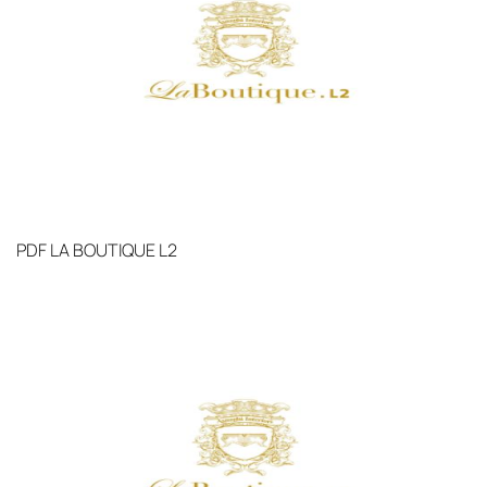
дней. Для Московской области сроки зависят
от удалённости объекта и варьируются от 5 до
10 рабочих дней. Возможна срочная доставка
при наличии свободных логистических
ресурсов.
Управление логистикой и контроль
качества
Каждый заказ отслеживается в режиме
PDF
LA BOUTIQUE L2
реального времени через систему GPS-
мониторинга. Наша команда логистических
специалистов с опытом работы в
международной доставке обеспечивает
полную сохранность груза, соблюдение
температурного режима и защиту от
механических повреждений на всех этапах
маршрута.