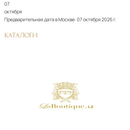
07
осуществляют разгрузку с применением
октября
специального оборудования и техники
Предварительная дата в Москве:
07 октября 2026 г.
Подъём на этажи
— доставка мебели и
дверных блоков в квартиры и офисы с
КАТАЛОГИ
использованием лифтов или монтажных
средств
Распаковка и расстановка
— специалисты
распаковывают товар и устанавливают его в
указанное место
Вывоз упаковочного материала
— полная
очистка помещения от тары и упаковки
Гарантийная проверка
— осмотр товара на
предмет повреждений и дефектов при
доставке