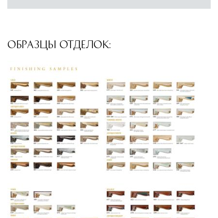
условиях. Наличие собственной
инфраструктуры позволяет сократить сроки
доставки и обеспечить полный контроль над
ОБРАЗЦЫ ОТДЕЛОК:
сохранностью продукции.
Глобальная сеть распределительных
центров
Помимо Москвы, мы располагаем
логистическими узлами в ключевых
международных хабах:
Дубай, ОАЭ
— региональный центр для
Ближнего Востока и Азии
Кипр
— распределительная база для
Средиземноморского региона
Лондон, Великобритания
—