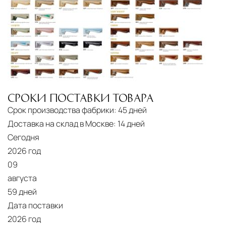
логистический хаб для европейского рынка
США
— центр доставки для
североамериканского сегмента
Другие страны Европы
— расширенная
сеть партнёрских складов
Условия доставки по Москве и Московской
СРОКИ ПОСТАВКИ ТОВАРА
области
Срок производства фабрики:
45 дней
Для клиентов Москвы и МО предусмотрены
Доставка на склад в Москве:
14 дней
следующие услуги:
Сегодня
2026 год
Доставка до адреса
— транспортировка
09
товара от нашего склада непосредственно к
августа
месту назначения с соблюдением сроков
59 дней
Профессиональная выгрузка
—
Дата поставки
2026 год
квалифицированные грузчики