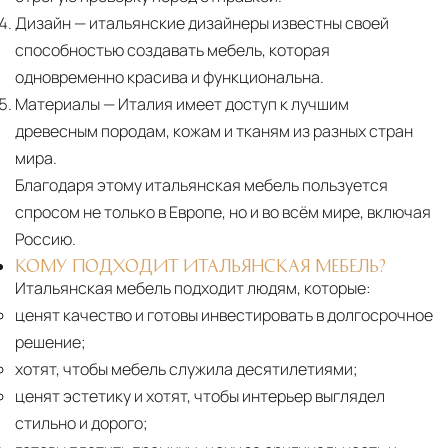
Дизайн
— итальянские дизайнеры известны своей
10 рабочих дней. Возможна срочная доставка
способностью создавать мебель, которая
при наличии свободных логистических
одновременно красива и функциональна.
ресурсов.
Материалы
— Италия имеет доступ к лучшим
Управление логистикой и контроль
древесным породам, кожам и тканям из разных стран
качества
мира.
Каждый заказ отслеживается в режиме
Благодаря этому итальянская мебель пользуется
реального времени через систему GPS-
спросом не только в Европе, но и во всём мире, включая
мониторинга. Наша команда логистических
Россию.
специалистов с опытом работы в
КОМУ ПОДХОДИТ ИТАЛЬЯНСКАЯ МЕБЕЛЬ?
международной доставке обеспечивает
Итальянская мебель подходит людям, которые:
полную сохранность груза, соблюдение
ценят качество и готовы инвестировать в долгосрочное
температурного режима и защиту от
решение;
механических повреждений на всех этапах
хотят, чтобы мебель служила десятилетиями;
маршрута.
ценят эстетику и хотят, чтобы интерьер выглядел
стильно и дорого;
Страхование груза
Все международные