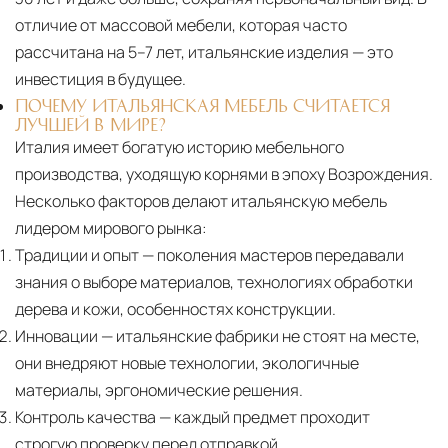
дверных блоков в квартиры и офисы с
отличие от массовой мебели, которая часто
использованием лифтов или монтажных
рассчитана на 5–7 лет, итальянские изделия — это
средств
инвестиция в будущее.
Распаковка и расстановка
— специалисты
ПОЧЕМУ ИТАЛЬЯНСКАЯ МЕБЕЛЬ СЧИТАЕТСЯ
ЛУЧШЕЙ В МИРЕ?
распаковывают товар и устанавливают его в
Италия имеет богатую историю мебельного
указанное место
производства, уходящую корнями в эпоху Возрождения.
Вывоз упаковочного материала
— полная
Несколько факторов делают итальянскую мебель
очистка помещения от тары и упаковки
лидером мирового рынка:
Традиции и опыт
— поколения мастеров передавали
Гарантийная проверка
— осмотр товара на
знания о выборе материалов, технологиях обработки
предмет повреждений и дефектов при
дерева и кожи, особенностях конструкции.
доставке
Инновации
— итальянские фабрики не стоят на месте,
Сроки доставки
Стандартная доставка по
они внедряют новые технологии, экологичные
материалы, эргономические решения.
Москве осуществляется в течение 3-5 рабочих
Контроль качества
— каждый предмет проходит
дней. Для Московской области сроки зависят
строгую проверку перед отправкой.
от удалённости объекта и варьируются от 5 до