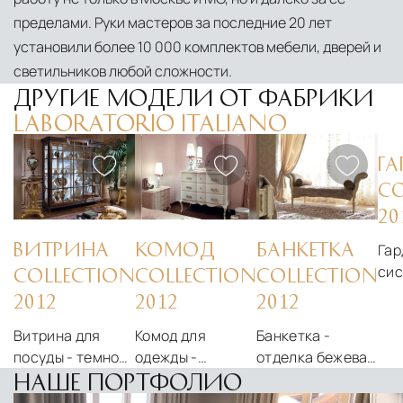
пределами. Руки мастеров за последние 20 лет
установили более 10 000 комплектов мебели, дверей и
светильников любой сложности.
ДРУГИЕ МОДЕЛИ ОТ ФАБРИКИ
LABORATORIO ITALIANO
ГА
CO
20
ВИТРИНА
КОМОД
БАНКЕТКА
Гар
сис
COLLECTION
COLLECTION
COLLECTION
Lab
2012
2012
2012
Витрина для
Комод для
Банкетка -
посуды - темное
одежды -
отделка бежевая
дерево
отделка
Laboratorio
НАШЕ ПОРТФОЛИО
Laboratorio
патинированый
Italiano