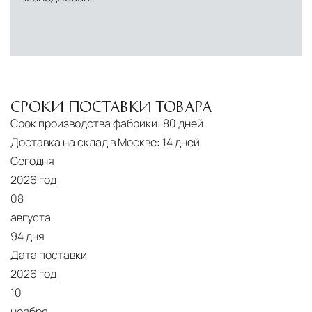
сохранностью продукции.
Глобальная сеть распределительных
центров
Помимо Москвы, мы располагаем
логистическими узлами в ключевых
международных хабах:
СРОКИ ПОСТАВКИ ТОВАРА
Срок производства фабрики:
80 дней
Дубай, ОАЭ
— региональный центр для
Доставка на склад в Москве:
14 дней
Ближнего Востока и Азии
Сегодня
2026 год
Кипр
— распределительная база для
08
Средиземноморского региона
августа
Лондон, Великобритания
—
94 дня
логистический хаб для европейского рынка
Дата поставки
2026 год
США
— центр доставки для
10
североамериканского сегмента
ноября