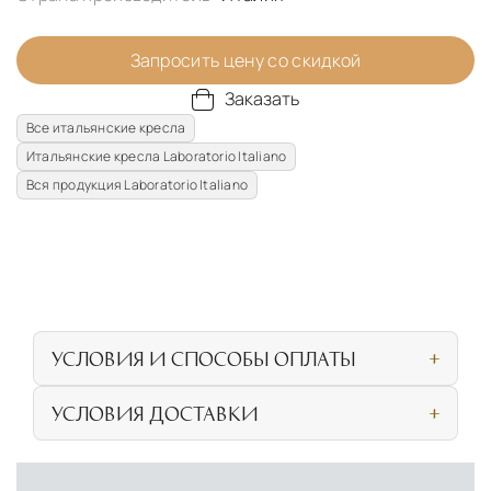
Запросить цену со скидкой
Заказать
Все итальянские кресла
Итальянские кресла Laboratorio Italiano
Вся продукция Laboratorio Italiano
УСЛОВИЯ И СПОСОБЫ ОПЛАТЫ
Наличными или банковской картой при
УСЛОВИЯ ДОСТАВКИ
личном посещении нашего салона
СОБСТВЕННАЯ ЛОГИСТИЧЕСКАЯ СЕТЬ И
Безналичная оплата по счёту для
УСЛОВИЯ ДОСТАВКИ