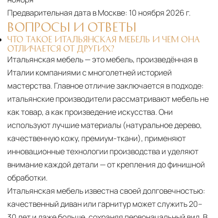
Другие страны Европы
— расширенная
Предварительная дата в Москве:
10 ноября 2026 г.
сеть партнёрских складов
ВОПРОСЫ И ОТВЕТЫ
ЧТО ТАКОЕ ИТАЛЬЯНСКАЯ МЕБЕЛЬ И ЧЕМ ОНА
Условия доставки по Москве и Московской
ОТЛИЧАЕТСЯ ОТ ДРУГИХ?
области
Итальянская мебель — это мебель, произведённая в
Для клиентов Москвы и МО предусмотрены
Италии компаниями с многолетней историей
следующие услуги:
мастерства. Главное отличие заключается в подходе:
итальянские производители рассматривают мебель не
Доставка до адреса
— транспортировка
как товар, а как произведение искусства. Они
товара от нашего склада непосредственно к
используют лучшие материалы (натуральное дерево,
месту назначения с соблюдением сроков
качественную кожу, премиум-ткани), применяют
Профессиональная выгрузка
—
инновационные технологии производства и уделяют
квалифицированные грузчики
внимание каждой детали — от крепления до финишной
осуществляют разгрузку с применением
обработки.
специального оборудования и техники
Итальянская мебель известна своей долговечностью:
качественный диван или гарнитур может служить 20–
Подъём на этажи
— доставка мебели и
30 лет и даже больше, сохраняя первоначальный вид. В