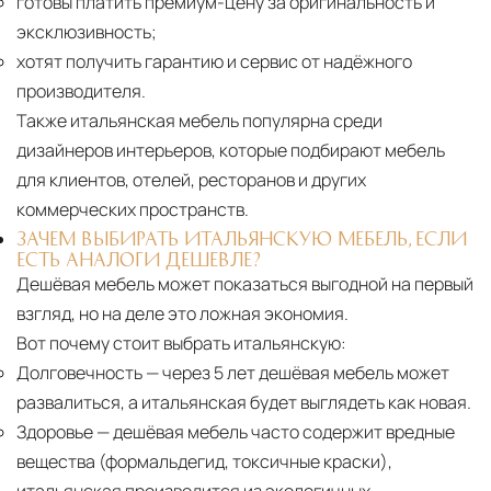
готовы платить премиум-цену за оригинальность и
поставки застрахованы в соответствии с
эксклюзивность;
международными стандартами. Клиенты могут
хотят получить гарантию и сервис от надёжного
выбрать дополнительное страхование для
производителя.
критичных партий товара.
Также итальянская мебель популярна среди
дизайнеров интерьеров, которые подбирают мебель
для клиентов, отелей, ресторанов и других
коммерческих пространств.
ЗАЧЕМ ВЫБИРАТЬ ИТАЛЬЯНСКУЮ МЕБЕЛЬ, ЕСЛИ
ЕСТЬ АНАЛОГИ ДЕШЕВЛЕ?
Дешёвая мебель может показаться выгодной на первый
взгляд, но на деле это ложная экономия.
Вот почему стоит выбрать итальянскую:
Долговечность
— через 5 лет дешёвая мебель может
развалиться, а итальянская будет выглядеть как новая.
Здоровье
— дешёвая мебель часто содержит вредные
вещества (формальдегид, токсичные краски),