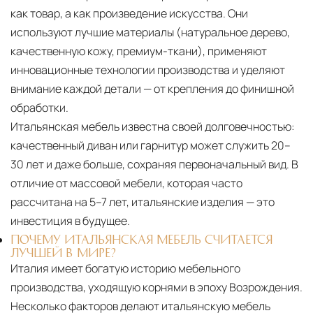
Москве осуществляется в течение 3-5 рабочих
как товар, а как произведение искусства. Они
дней. Для Московской области сроки зависят
используют лучшие материалы (натуральное дерево,
от удалённости объекта и варьируются от 5 до
качественную кожу, премиум-ткани), применяют
10 рабочих дней. Возможна срочная доставка
инновационные технологии производства и уделяют
при наличии свободных логистических
внимание каждой детали — от крепления до финишной
ресурсов.
обработки.
Итальянская мебель известна своей долговечностью:
Управление логистикой и контроль
качественный диван или гарнитур может служить 20–
качества
30 лет и даже больше, сохраняя первоначальный вид. В
Каждый заказ отслеживается в режиме
отличие от массовой мебели, которая часто
реального времени через систему GPS-
рассчитана на 5–7 лет, итальянские изделия — это
мониторинга. Наша команда логистических
инвестиция в будущее.
специалистов с опытом работы в
ПОЧЕМУ ИТАЛЬЯНСКАЯ МЕБЕЛЬ СЧИТАЕТСЯ
международной доставке обеспечивает
ЛУЧШЕЙ В МИРЕ?
полную сохранность груза, соблюдение
Италия имеет богатую историю мебельного
температурного режима и защиту от
производства, уходящую корнями в эпоху Возрождения.
механических повреждений на всех этапах
Несколько факторов делают итальянскую мебель