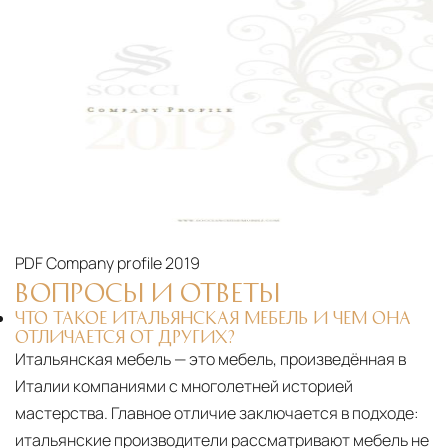
специального оборудования и техники
Подъём на этажи
— доставка мебели и
дверных блоков в квартиры и офисы с
использованием лифтов или монтажных
средств
Распаковка и расстановка
— специалисты
распаковывают товар и устанавливают его в
указанное место
Вывоз упаковочного материала
— полная
PDF
Company profile 2019
ВОПРОСЫ И ОТВЕТЫ
очистка помещения от тары и упаковки
ЧТО ТАКОЕ ИТАЛЬЯНСКАЯ МЕБЕЛЬ И ЧЕМ ОНА
Гарантийная проверка
— осмотр товара на
ОТЛИЧАЕТСЯ ОТ ДРУГИХ?
предмет повреждений и дефектов при
Итальянская мебель — это мебель, произведённая в
доставке
Италии компаниями с многолетней историей
мастерства. Главное отличие заключается в подходе:
Сроки доставки
Стандартная доставка по
итальянские производители рассматривают мебель не