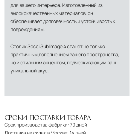
для вашего интерьера. Изготовленный из
инфраструктуры позволяет сократить сроки
высококачественных материалов, он
доставки и обеспечить полный контроль над
обеспечивает долговечность и устойчивость к
сохранностью продукции.
повреждениям.
Глобальная сеть распределительных
центров
Столик Socci Sublimage 4 станет не только
Помимо Москвы, мы располагаем
практичным дополнением вашего пространства,
логистическими узлами в ключевых
но и стильным акцентом, подчеркивающим ваш
международных хабах:
уникальный вкус.
Дубай, ОАЭ
— региональный центр для
Ближнего Востока и Азии
Кипр
— распределительная база для
Средиземноморского региона
СРОКИ ПОСТАВКИ ТОВАРА
Лондон, Великобритания
—
Срок производства фабрики:
70 дней
логистический хаб для европейского рынка
Доставка на склад в Москве:
14 дней