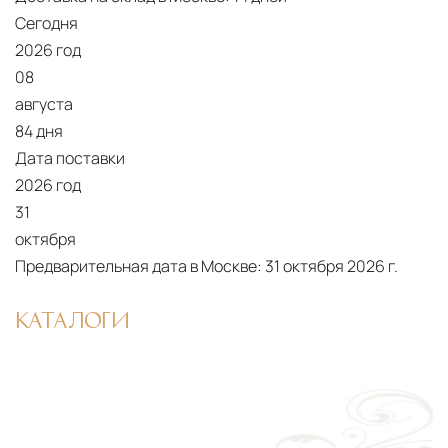
США
— центр доставки для
Сегодня
североамериканского сегмента
2026 год
08
Другие страны Европы
— расширенная
августа
сеть партнёрских складов
84 дня
Дата поставки
Условия доставки по Москве и Московской
области
2026 год
Для клиентов Москвы и МО предусмотрены
31
следующие услуги:
октября
Предварительная дата в Москве:
31 октября 2026 г.
Доставка до адреса
— транспортировка
товара от нашего склада непосредственно к
КАТАЛОГИ
месту назначения с соблюдением сроков
Профессиональная выгрузка
—
квалифицированные грузчики
осуществляют разгрузку с применением