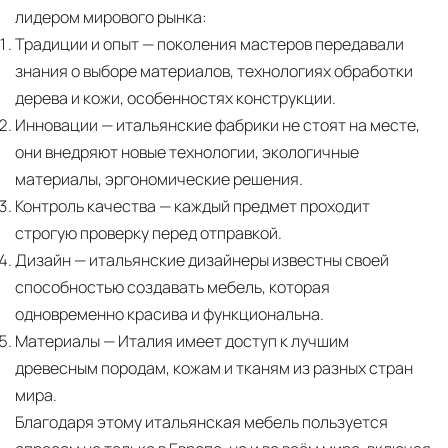
маршрута.
лидером мирового рынка:
Традиции и опыт
— поколения мастеров передавали
Страхование груза
Все международные
знания о выборе материалов, технологиях обработки
поставки застрахованы в соответствии с
дерева и кожи, особенностях конструкции.
международными стандартами. Клиенты могут
Инновации
— итальянские фабрики не стоят на месте,
выбрать дополнительное страхование для
они внедряют новые технологии, экологичные
критичных партий товара.
материалы, эргономические решения.
Контроль качества
— каждый предмет проходит
строгую проверку перед отправкой.
Дизайн
— итальянские дизайнеры известны своей
способностью создавать мебель, которая
одновременно красива и функциональна.
Материалы
— Италия имеет доступ к лучшим
древесным породам, кожам и тканям из разных стран
мира.
Благодаря этому итальянская мебель пользуется