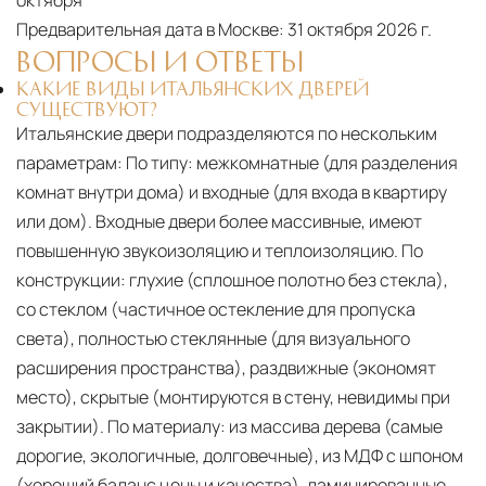
октября
Предварительная дата в Москве:
31 октября 2026 г.
ВОПРОСЫ И ОТВЕТЫ
КАКИЕ ВИДЫ ИТАЛЬЯНСКИХ ДВЕРЕЙ
СУЩЕСТВУЮТ?
Итальянские двери подразделяются по нескольким
параметрам: По типу: межкомнатные (для разделения
комнат внутри дома) и входные (для входа в квартиру
или дом). Входные двери более массивные, имеют
повышенную звукоизоляцию и теплоизоляцию. По
конструкции: глухие (сплошное полотно без стекла),
со стеклом (частичное остекление для пропуска
света), полностью стеклянные (для визуального
расширения пространства), раздвижные (экономят
место), скрытые (монтируются в стену, невидимы при
закрытии). По материалу: из массива дерева (самые
дорогие, экологичные, долговечные), из МДФ с шпоном
(хороший баланс цены и качества), ламинированные