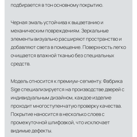
сохранностью продукции.
подбирается в тон основному покрытию.
Глобальная сеть распределительных
центров
Черная эмаль устойчива к выцветанию и
Помимо Москвы, мы располагаем
механическим повреждениям. Зеркальные
логистическими узлами в ключевых
элементы визуально расширяют пространство и
международных хабах:
добавляют света в помещение. Поверхность легко
очищается влажной тканью без специальных
Дубай, ОАЭ
— региональный центр для
средств.
Ближнего Востока и Азии
Модель относится к премиум-сегменту. Фабрика
Кипр
— распределительная база для
Sige специализируется на производстве дверей с
Средиземноморского региона
индивидуальным дизайном, каждое изделие
Лондон, Великобритания
—
проходит многоступенчатую проверку качества.
логистический хаб для европейского рынка
Покрытие наносится в несколько слоев с
США
— центр доставки для
промежуточной шлифовкой, что исключает
видимые дефекты.
североамериканского сегмента