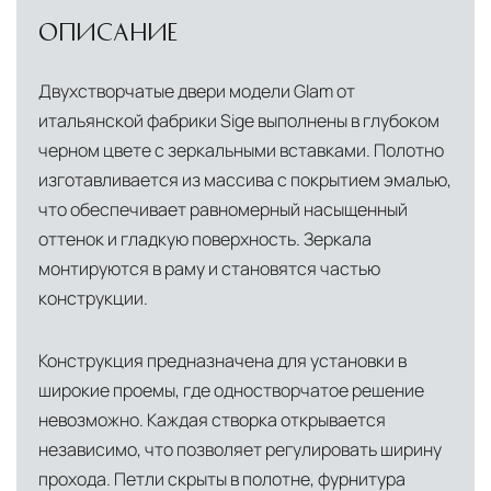
физических и юридических лиц
Прямая доставка из Европы
Наша компания
ОПИСАНИЕ
Дистанционная оплата по QR-коду через
владеет собственной логистической базой в
мобильное приложение банка
Италии, откуда осуществляется прямое
Двухстворчатые двери модели Glam от
снабжение мебелью, дверными конструкциями
Индивидуальные условия для крупных
итальянской фабрики Sige выполнены в глубоком
и осветительными приборами. Это позволяет
проектов, включая оплату по банковской
черном цвете с зеркальными вставками. Полотно
нам гарантировать качество товара на всех
гарантии
изготавливается из массива с покрытием эмалью,
этапах транспортировки и исключить
что обеспечивает равномерный насыщенный
посредников.
оттенок и гладкую поверхность. Зеркала
монтируются в раму и становятся частью
Собственные складские комплексы
Мы
конструкции.
располагаем принадлежащими нам
складскими объектами в Москве, где хранятся
Конструкция предназначена для установки в
товары в надлежащих климатических
широкие проемы, где одностворчатое решение
условиях. Наличие собственной
невозможно. Каждая створка открывается
инфраструктуры позволяет сократить сроки
независимо, что позволяет регулировать ширину
доставки и обеспечить полный контроль над
прохода. Петли скрыты в полотне, фурнитура