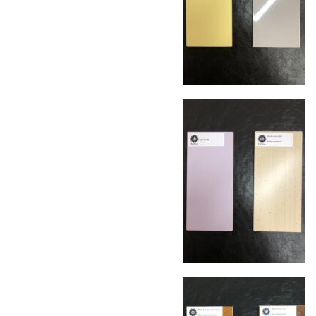
10 рабочих дней. Возможна срочная доставка
при наличии свободных логистических
ресурсов.
Управление логистикой и контроль
качества
Каждый заказ отслеживается в режиме
реального времени через систему GPS-
мониторинга. Наша команда логистических
специалистов с опытом работы в
международной доставке обеспечивает
полную сохранность груза, соблюдение
температурного режима и защиту от
механических повреждений на всех этапах
маршрута.
Страхование груза
Все международные