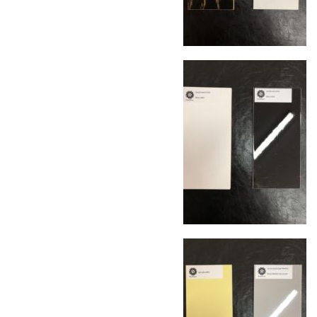
дверных блоков в квартиры и офисы с
использованием лифтов или монтажных
средств
Распаковка и расстановка
— специалисты
распаковывают товар и устанавливают его в
указанное место
Вывоз упаковочного материала
— полная
очистка помещения от тары и упаковки
Гарантийная проверка
— осмотр товара на
предмет повреждений и дефектов при
доставке
Сроки доставки
Стандартная доставка по
Москве осуществляется в течение 3-5 рабочих
дней. Для Московской области сроки зависят
от удалённости объекта и варьируются от 5 до