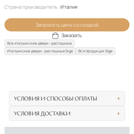
Страна производитель
Италия
Запросить цену со скидкой
Заказать
Все итальянские двери - распашные
Итальянские двери - распашные Sige
Вся продукция Sige
УСЛОВИЯ И СПОСОБЫ ОПЛАТЫ
Наличными или банковской картой при
УСЛОВИЯ ДОСТАВКИ
личном посещении нашего салона
СОБСТВЕННАЯ ЛОГИСТИЧЕСКАЯ СЕТЬ И
Безналичная оплата по счёту для
УСЛОВИЯ ДОСТАВКИ