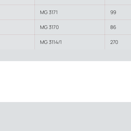
MG 3171
99
MG 3170
86
MG 3114/1
270