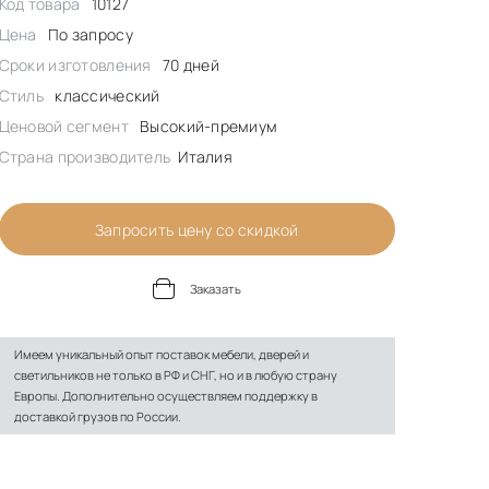
Код товара
10127
Цена
По запросу
Сроки изготовления
70 дней
Стиль
классический
Ценовой сегмент
Высокий-премиум
Страна производитель
Италия
Запросить цену со скидкой
Заказать
Имеем уникальный опыт поставок мебели, дверей и
светильников не только в РФ и СНГ, но и в любую страну
Европы. Дополнительно осуществляем поддержку в
доставкой грузов по России.