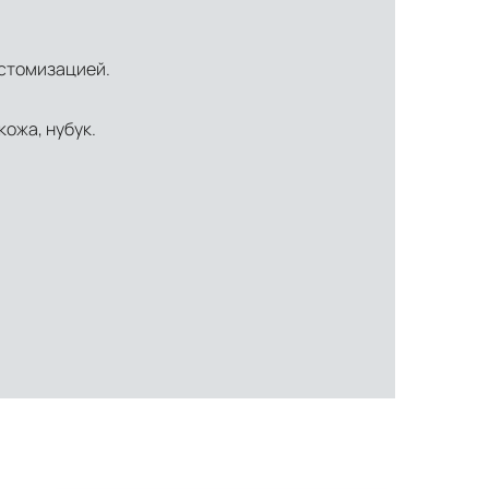
астомизацией.
кожа, нубук.