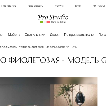
Портфолио
Как заказать
Услуги
Блог
Контакты
ки
Мебель
Светильники
Двери
По производителю
По в
ягкая мебель - темно фиолетовая - модель Galleria Art - OAK
НО ФИОЛЕТОВАЯ - МОДЕЛЬ GA