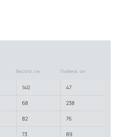
Высота, см
Глубина, см
140
47
68
238
82
76
73
89