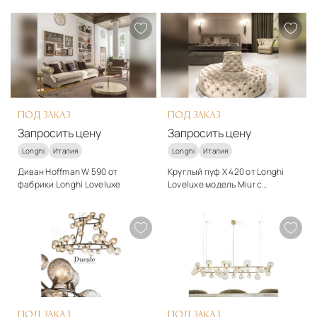
арт-деко
арт-деко
Материалы
Подробнее
Дерево, ткань, металл
Запросить цену
Подробнее
Запросить цену
ПОД ЗАКАЗ
ПОД ЗАКАЗ
Запросить цену
Запросить цену
Longhi
Италия
Longhi
Италия
Диван Hoffman W 590 от
Круглый пуф X 420 от Longhi
фабрики Longhi Loveluxe
Loveluxe модель Miur с
простёжкой капитоне
Стиль
Стиль
арт-деко
арт-деко
Материалы
Подробнее
Дерево, ткань
Запросить цену
Подробнее
Запросить цену
ПОД ЗАКАЗ
ПОД ЗАКАЗ