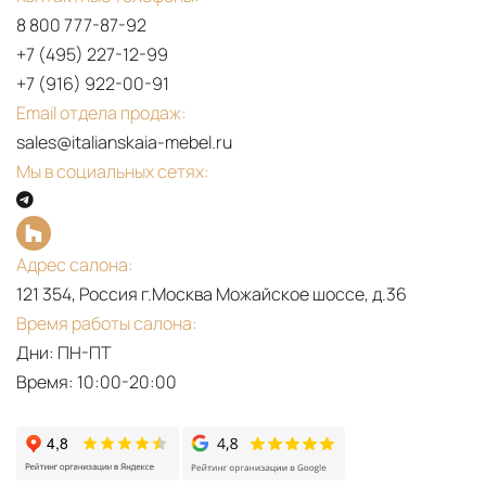
en,
2024
8 800 777-87-92
ru,
BLOOMING
+7 (495) 227-12-99
cn)‎
COLLECTION
+7 (916) 922-00-91
BLOOMING
Email отдела продаж:
COLLECTION
sales@italianskaia-mebel.ru
DESIGNED
Мы в социальных сетях:
BY
MARGHERITA
FANTI
Адрес салона:
BLOOMING
121 354, Россия г.Москва Можайское шоссе, д.36
THE
Время работы салона:
EVENT
Дни: ПН-ПТ
BLOOMING
Время: 10:00-20:00
COLLECTION
ENJOY
PDF
THE
LONGHI