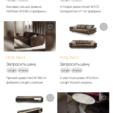
Боковые секции дивана
Угловой диван Ansel W 572
Hoffman W 590 от фабрики
Composition n° 1 от фабрики
Longhi Loveluxe
Longhi Loveluxe
Стиль
Стиль
арт-деко
арт-деко
Материалы
Материалы
Дерево, ткань
Дерево, ткань, кожа,
металл
Подробнее
Подробнее
Запросить цену
Запросить цену
ПОД ЗАКАЗ
ПОД ЗАКАЗ
Запросить цену
Запросить цену
Longhi
Италия
Longhi
Италия
Прямой диван Hall W 560 от
3-местный диван W 529 от
фабрики Longhi Loveluxe
Longhi Illusion модель
OPPENHEIM в отделке кожей
Стиль
Стиль
арт-деко
арт-деко
Материалы
Материалы
Дерево, ткань, металл
Дерево, ткань