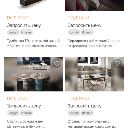
Подробнее
Подробнее
Запросить цену
Запросить цену
ПОД ЗАКАЗ
ПОД ЗАКАЗ
Запросить цену
Запросить цену
Longhi
Италия
Longhi
Италия
Тумба под ТВ с открытой нишей
Сервировочный столик Vincent
Y 740 от Longhi Illusion модель
от фабрики Longhi Rhythm
ASPEN-EVO в отделке
Стиль
Стиль
глянцевое эбеновое дерево
арт-деко
арт-деко
Подробнее
Подробнее
Запросить цену
Запросить цену
ПОД ЗАКАЗ
ПОД ЗАКАЗ
Запросить цену
Запросить цену
Longhi
Италия
Longhi
Италия
Столик с основанием
Столик прямоугольный с
обтянутым нубуком и
металлическим каркасом и