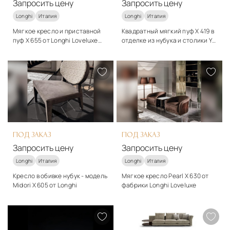
Запросить цену
Запросить цену
Longhi
Италия
Longhi
Италия
Мягкое кресло и приставной
Квадратный мягкий пуф X 419 в
пуф X 655 от Longhi Loveluxe
отделке из нубука и столики Y
модель Aoyama в отделке из
719 от Longhi Loveluxe модель
Стиль
Стиль
нубука
Felix
арт-деко
арт-деко
Подробнее
Подробнее
Запросить цену
Запросить цену
ПОД ЗАКАЗ
ПОД ЗАКАЗ
Запросить цену
Запросить цену
Longhi
Италия
Longhi
Италия
Кресло в обивке нубук - модель
Мягкое кресло Pearl X 630 от
Midori X 605 от Longhi
фабрики Longhi Loveluxe
Стиль
Стиль
арт-деко
арт-деко
Подробнее
Подробнее