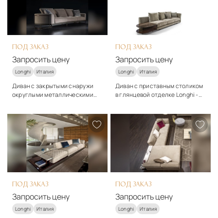
Запросить цену
Запросить цену
ПОД ЗАКАЗ
ПОД ЗАКАЗ
Запросить цену
Запросить цену
Longhi
Италия
Longhi
Италия
Диван с закрытыми снаружи
Диван с приставным столиком
округлыми металлическими
в глянцевой отделке Longhi -
трубками Longhi - Edgar
Curved
Стиль
Стиль
арт-деко
арт-деко
Материалы
Материалы
Текстиль, натуральная
Дерево, ткань
кожа, нубук
Подробнее
Подробнее
Запросить цену
Запросить цену
ПОД ЗАКАЗ
ПОД ЗАКАЗ
Запросить цену
Запросить цену
Longhi
Италия
Longhi
Италия