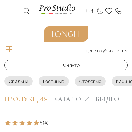
LONGHI
По цене по убыванию
По новизне
Фильтр
По цене по возрастанию
По цене по убыванию
Спальни
Гостиные
Столовые
Кабин
ПРОДУКЦИЯ
КАТАЛОГИ
ВИДЕО
5
(4)