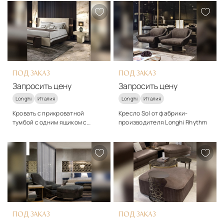
ПОД ЗАКАЗ
ПОД ЗАКАЗ
Запросить цену
Запросить цену
Longhi
Италия
Longhi
Италия
Кровать с прикроватной
Кресло Sol от фабрики-
тумбой с одним ящиком с
производителя Longhi Rhythm
основанием Longhi - Mi
Стиль
Стиль
арт-деко
арт-деко
Подробнее
Подробнее
Запросить цену
Запросить цену
ПОД ЗАКАЗ
ПОД ЗАКАЗ