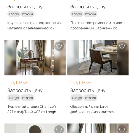
Запросить цену
Запросить цену
Longhi
Италия
Longhi
Италия
Круглая люстра с каркасом из
Люстра в современном стиле с
металла с гальванической
прозрачными шариками со
отделкой Longhi - Ducale
стекла Longhi - Rialto
Стиль
Стиль
арт-деко
арт-деко
Подробнее
Подробнее
Запросить цену
Запросить цену
ПОД ЗАКАЗ
ПОД ЗАКАЗ
Запросить цену
Запросить цену
Longhi
Италия
Longhi
Италия
Туалетный столик Charlize Y
Обеденный стул La от
827 и пуф Teo X 403 от Longhi
фабрики-производителя
Longhi Rhythm
Стиль
Стиль
арт-деко
арт-деко