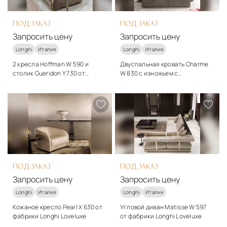
ПОД ЗАКАЗ
ПОД ЗАКАЗ
Запросить цену
Запросить цену
Longhi
Италия
Longhi
Италия
2 кресла Hoffman W 590 и
Двуспальная кровать Charme
столик Gueridon Y 730 от
W 830 с изножьем с
фабрики Longhi Loveluxe
пуговицами и банкетка Sam W
Стиль
Стиль
410 от Longhi Loveluxe
арт-деко
арт-деко
Подробнее
Подробнее
Запросить цену
Запросить цену
ПОД ЗАКАЗ
ПОД ЗАКАЗ
Запросить цену
Запросить цену
Longhi
Италия
Longhi
Италия
Кожаное кресло Pearl X 630 от
Угловой диван Matisse W 597
фабрики Longhi Loveluxe
от фабрики Longhi Loveluxe
Стиль
Стиль