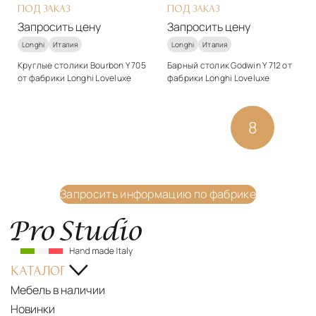
ПОД ЗАКАЗ
ПОД ЗАКАЗ
Запросить цену
Запросить цену
Longhi
Италия
Longhi
Италия
Круглые столики Bourbon Y 705
Барный столик Godwin Y 712 от
от фабрики Longhi Loveluxe
фабрики Longhi Loveluxe
Стиль
Стиль
арт-деко
арт-деко
3
4
5
6
7
8
9
Подробнее
Подробнее
Запросить цену
Запросить цену
LONGHI
Запросить информацию по фабрике
AURA
2026
AURA
COLLECTION
КАТАЛОГ
—
Мебель в наличии
A
Новинки
CONVERSATION