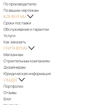
По производителю
WITH
По вашим чертежам
MARGHERITA
КЛИЕНТАМ
FANTI
Сроки поставки
AURA
PDF
Обслуживание и гарантии
COLLECTION
Longhi
Услуги
—
-
Как заказать
A
Resort,
ПАРТНЕРАМ
CONVERSATION
Outdoor
Магазинам
WITH
Collection
Строительным компаниям
MATTEO
-
Дизайнерам
NUNZIATI
2025
Юридическая информация
LONGHI
Catalogue
ОБЩЕЕ
|
(it,
Портфолио
AURA
en,
Отзывы
2026
ru,
Блог
COLLECTION
zh)