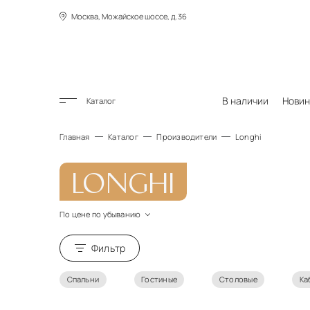
Москва, Можайское шоссе, д.36
В наличии
Новин
Каталог
Главная
Каталог
Производители
Longhi
LONGHI
По цене по убыванию
По новизне
По цене по возрастанию
Фильтр
По цене по убыванию
Спальни
Гостиные
Столовые
Ка