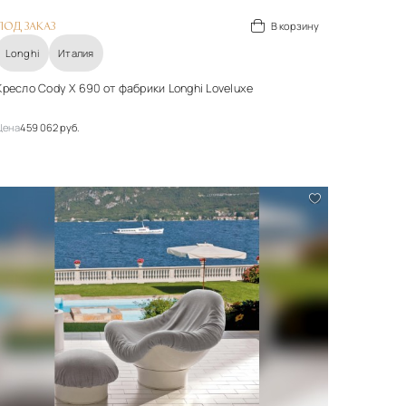
В корзину
ПОД ЗАКАЗ
Longhi
Италия
Кресло Cody X 690 от фабрики Longhi Loveluxe
Цена
459 062 руб.
Стиль
арт-деко
Подробнее
В корзину