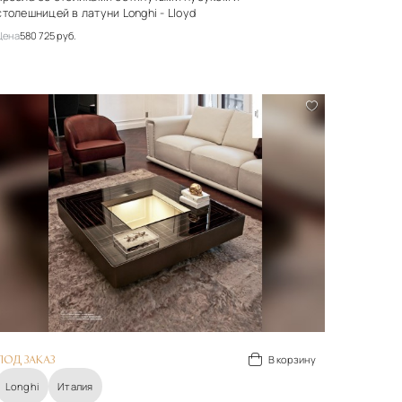
столешницей в латуни Longhi - Lloyd
Цена
580 725 руб.
Стиль
арт-деко
Материалы
Ткань, металл
Подробнее
В корзину
В корзину
ПОД ЗАКАЗ
Longhi
Италия