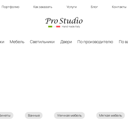
Портфолио
Как заказать
Услуги
Блог
Контакты
ки
Мебель
Светильники
Двери
По производителю
По в
бинеты
Ванные
Уличная мебель
Мягкая мебель