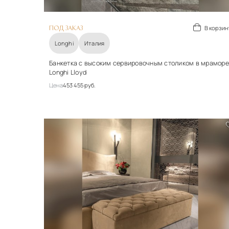
В корзин
ПОД ЗАКАЗ
Longhi
Италия
Банкетка с высоким сервировочным столиком в мраморе
Longhi Lloyd
Цена
453 455 руб.
Стиль
арт-деко
Материалы
Металл, ткань
Подробнее
В корзину